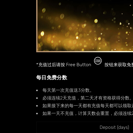
*充值过后请按 Free Button
按钮来获取免
每日免费分数
每天第一次充值送3分数。
必须连续2天充值，第二天才有资格获得分数
如果接下来的每一天都有充值每天都可以领取
如果一天不充值，计算天数会重置，必须连续
Deposit (days)