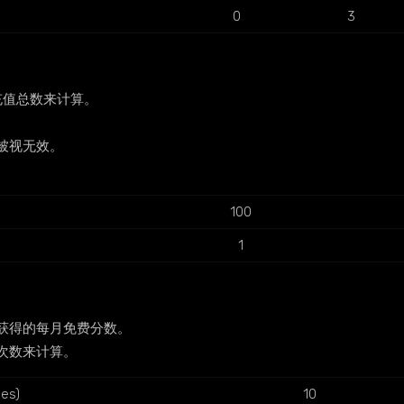
0
3
的充值总数来计算。
被视无效。
100
1
获得的每月免费分数。
次数来计算。
mes)
10